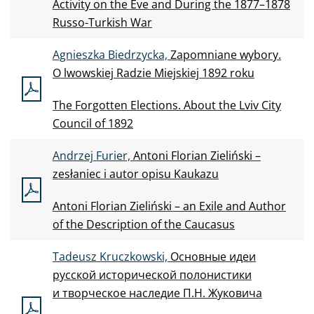
Activity on
the
Eve and
During the
1877–1878
Russo-Turkish War
Agnieszka Biedrzycka,
Zapomniane wybory.
O
lwowskiej Radzie Miejskiej 1892 roku
The
Forgotten Elections. About the
Lviv City
Council of
1892
Andrzej Furier,
Antoni Florian Zieliński –
zesłaniec i
autor opisu Kaukazu
Antoni Florian Zieliński – an
Exile and
Author
of
the
Description of
the
Caucasus
Tadeusz Kruczkowski,
Основные идеи
русской исторической полонистики
и
творческое наследие П.Н.
Жуковича