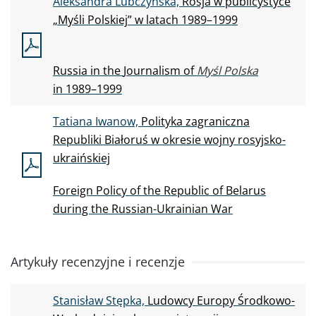
Aleksandra Lubczyńska,
Rosja w
publicystyce
„Myśli Polskiej” w
latach 1989–1999
Russia in
the
Journalism of
Myśl Polska
in
1989–1999
Tatiana Iwanow,
Polityka zagraniczna
Republiki Białoruś w
okresie wojny rosyjsko-
ukraińskiej
Foreign Policy of
the
Republic of
Belarus
during the
Russian-Ukrainian War
Artykuły recenzyjne i recenzje
Stanisław Stępka,
Ludowcy Europy Środkowo-