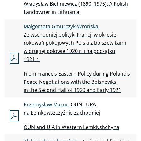
Władysław Bichniewicz (1890–1975): A
Polish
Landowner in
Lithuania
Małgorzata Gmurczyk-Wrońska,
Ze
wschodniej polityki Francji w
okresie
rokowań pokojowych Polski z
bolszewikami
w
drugiej połowie 1920 r.
i
na początku
1921 r.
From France’s Eastern Policy during Poland’s
Peace Negotiations with the
Bolsheviks
in
the
Second Half of
1920 and
Early 1921
Przemysław Mazur,
OUN i
UPA
na
Łemkowszczyźnie Zachodniej
OUN and
UIA in
Western Lemkivshchyna