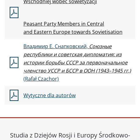
Wschodniej wobec sowietyzacji
Peasant Party Members in
Central
and
Eastern Europe towards Sovietisation
Владимир Е. Снапковский,
Союзные
республики и советская дипломатия: из
истории борьбы СССР за первоначальное
членство УССР и БССР в ООН
(1943–1945 гг.)
(Rafał Czachor)
Wytyczne dla autorów
Studia z Dziejów Rosji i Europy Środkowo-