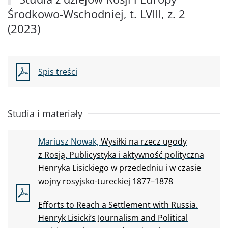
Środkowo-Wschodniej, t. LVIII, z. 2
(2023)
Spis treści
Studia i materiały
Mariusz Nowak,
Wysiłki na
rzecz ugody
z
Rosją. Publicystyka i
aktywność polityczna
Henryka Lisickiego w
przededniu i
w
czasie
wojny rosyjsko-tureckiej 1877–1878
Efforts to
Reach a
Settlement with Russia.
Henryk Lisicki’s Journalism and
Political