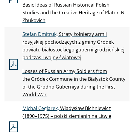
Basic Ideas of
Russian Historical
Polish
Studies and the Creative Heritage of
Platon N.
Zhukovich
Stefan Dmitruk,
Straty żołnierzy armii
rosyjskiej pochodzących z
gminy Gródek
powiatu białostockiego guberni grodzieńskiej
podczas I
wojny światowej
Losses of
Russian Army Soldiers from
the
Gródek Commune in
the
Białystok County
of
the
Grodno Guberniya during the
First
World War
Michał Ceglarek,
Władysław Bichniewicz
(1890–1975) – polski ziemianin na
Litwie