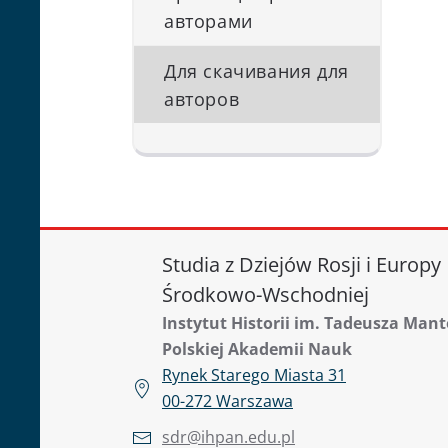
авторами
Для скачивания для
авторов
Studia z Dziejów Rosji i Europy
Środkowo-Wschodniej
Instytut Historii im. Tadeusza Mant
Polskiej Akademii Nauk
Rynek Starego Miasta 31
00-272 Warszawa
sdr@ihpan.edu.pl