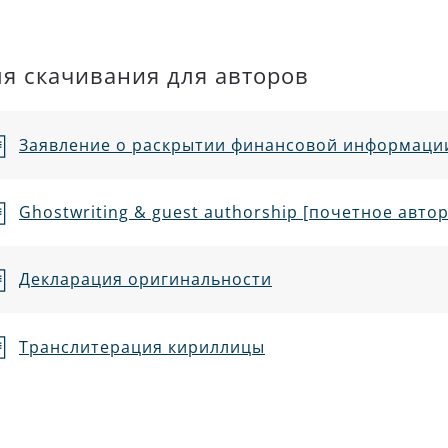
я скачивания для авторов
Заявление о раскрытии финансовой информаци
Ghostwriting & guest authorship [почетное авто
Декларация оригинальности
Транслитерация кириллицы